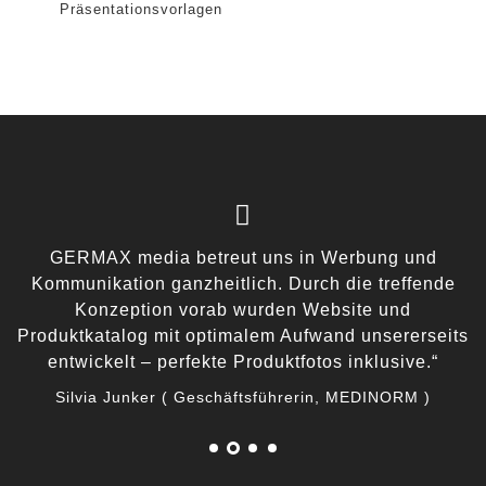
Präsentationsvorlagen
GERMAX media betreut uns in Werbung und
e
Kommunikation ganzheitlich. Durch die treffende
w
n.
Konzeption vorab wurden Website und
Produktkatalog mit optimalem Aufwand unsererseits
n
entwickelt – perfekte Produktfotos inklusive.“
Silvia Junker
( Geschäftsführerin, MEDINORM )
BB